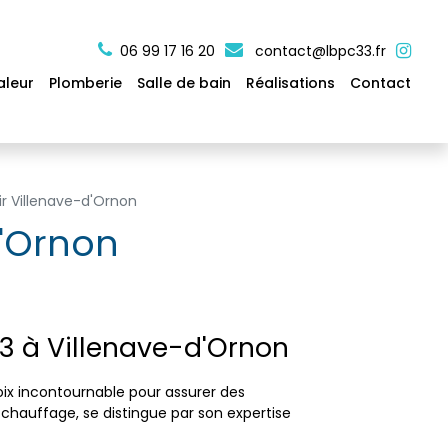
06 99 17 16 20
contact@lbpc33.fr
aleur
Plomberie
Salle de bain
Réalisations
Contact
ir Villenave-d'Ornon
d'Ornon
33 à Villenave-d'Ornon
hoix incontournable pour assurer des
 chauffage, se distingue par son expertise