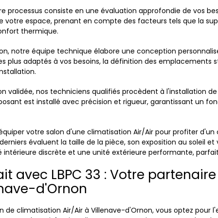
e processus consiste en une évaluation approfondie de vos bes
de votre espace, prenant en compte des facteurs tels que la super
onfort thermique.
on, notre équipe technique élabore une conception personnalisé
plus adaptés à vos besoins, la définition des emplacements str
nstallation.
n validée, nos techniciens qualifiés procèdent à l'installation de
mposant est installé avec précision et rigueur, garantissant un 
uiper votre salon d'une climatisation Air/Air pour profiter d'u
s derniers évaluent la taille de la pièce, son exposition au soleil
é intérieure discrète et une unité extérieure performante, parf
ait avec LBPC 33 : Votre partenair
lenave-d'Ornon
n de climatisation Air/Air à Villenave-d'Ornon, vous optez pour l'e